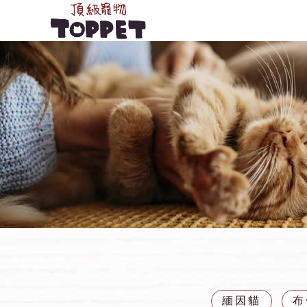
緬因貓
布