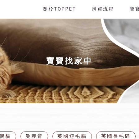
關於TOPPET
購買流程
寶
寶寶找家中
偶貓
曼赤肯
英國短毛貓
英國長毛貓