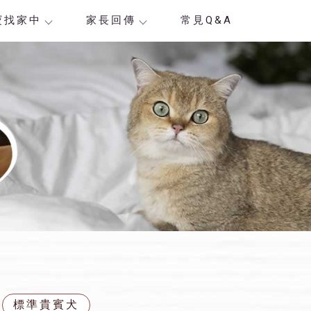
寶找家中
家長回傳
常見Q&A
標準貴賓犬