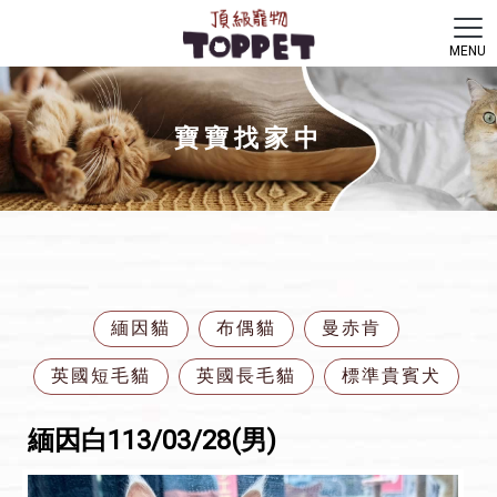
寶寶找家中
緬因貓
布偶貓
曼赤肯
英國短毛貓
英國長毛貓
標準貴賓犬
緬因白113/03/28(男)