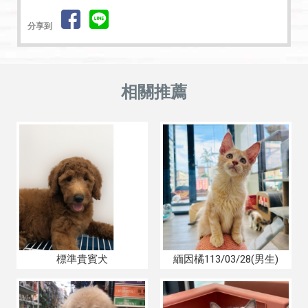
分享到
標準貴賓犬
緬因橘113/03/28(男生)