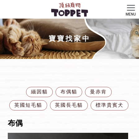
寶寶找家中
緬因貓
布偶貓
曼赤肯
英國短毛貓
英國長毛貓
標準貴賓犬
布偶